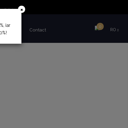
×
ediului.
, iar
0
Despre noi
Contact
RO
10%!