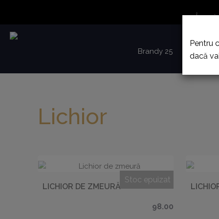
În peri
Pentru 
Brandy 25
Pălincă
dacă va
Lichior
Stoc epuizat
LICHIOR DE ZMEURĂ
LICHIO
98.00