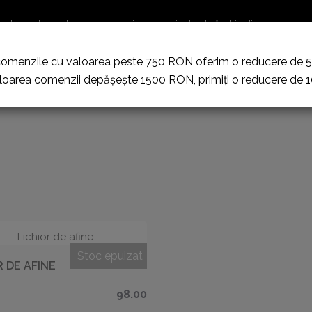
oada 23 decembrie - 12 ianuarie, magazinul este închis din cauza conc
comenzile cu valoarea peste 750 RON oferim o reducere de 5%
Pălincă pe pat de fructe
Pachete cadou
Accesorii
loarea comenzii depășește 1500 RON, primiți o reducere de 
Stoc epuizat
R DE AFINE
98.00