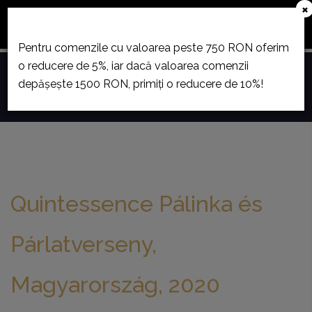
×
December 23. és január 12. között szabadság miatt
áruházunk zárva tart.
Pentru comenzile cu valoarea peste 750 RON oferim
o reducere de 5%, iar dacă valoarea comenzii
0
depășește 1500 RON, primiți o reducere de 10%!
Toggle
navigation
Quintessence Pálinka és
Párlatverseny,
Magyarország, 2020