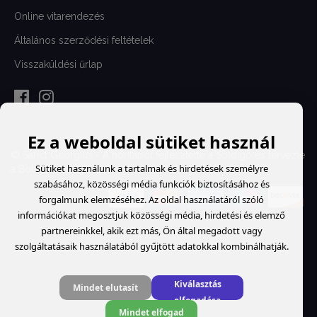
Online vitarendezés
Általános szerződési feltételek
Visszaküldési űrlap
Ez a weboldal sütiket használ
© Sanct Georgius - A honlapot fejlesztette a
Soldigo
és tervezte
Sütiket használunk a tartalmak és hirdetések személyre
a
Bold Branding Studio
szabásához, közösségi média funkciók biztosításához és
forgalmunk elemzéséhez. Az oldal használatáról szóló
információkat megosztjuk közösségi média, hirdetési és elemző
partnereinkkel, akik ezt más, Ön által megadott vagy
szolgáltatásaik használatából gyűjtött adatokkal kombinálhatják.
Kiválasztás
Mindet elutasít
elfogadása
Mindet elfogad