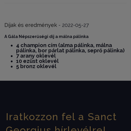
Díjak és eredmények
- 2022-05-27
A Gála Népszerűségi
díj a málna pálinka
4 champion cím
(alma pálinka, málna
pálinka, bor párlat pálinka, seprő pálinka)
7 arany oklevél
10 ezüst oklevél
5 bronz oklevél
Iratkozzon fel a Sanct
Georgius hírlevélre!