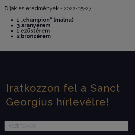
Díjak és eredmények
- 2022-05-27
1 „champion” (málna)
3 aranyérem
1 ezüstérem
2 bronzérem
Iratkozzon fel a Sanct
Georgius hírlevélre!