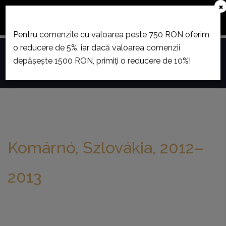
×
December 23. és január 12. között szabadság miatt
áruházunk zárva tart.
Pentru comenzile cu valoarea peste 750 RON oferim
o reducere de 5%, iar dacă valoarea comenzii
0
depășește 1500 RON, primiți o reducere de 10%!
Toggle
navigation
Komárnó, Szlovákia, 2012–
2013