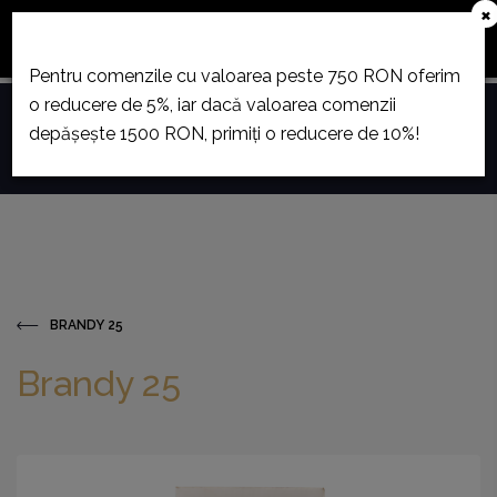
×
December 23. és január 12. között szabadság miatt
áruházunk zárva tart.
Pentru comenzile cu valoarea peste 750 RON oferim
o reducere de 5%, iar dacă valoarea comenzii
0
depășește 1500 RON, primiți o reducere de 10%!
Toggle
navigation
BRANDY 25
Brandy 25