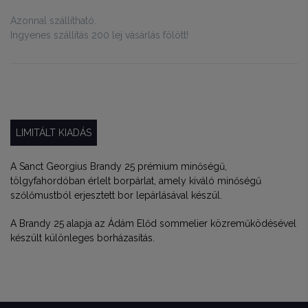
Azonnal szállítható.
Ingyenes szállítás 200 lej vásárlás fölött!
LIMITÁLT KIADÁS
A Sanct Georgius Brandy 25 prémium minőségű,
tölgyfahordóban érlelt borpárlat, amely kiváló minőségű
szőlőmustból erjesztett bor lepárlásával készül.
A Brandy 25 alapja az Ádám Előd sommelier közreműködésével
készült különleges borházasítás.