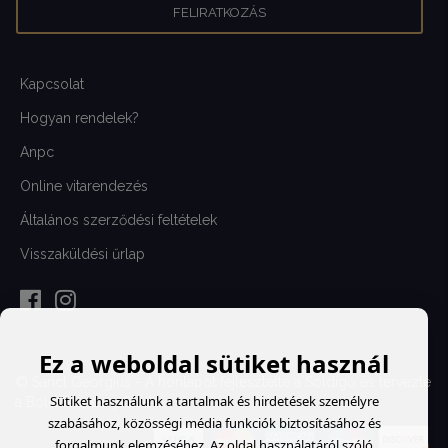
Kapcsolat
Hogyan rendelek?
Anpc
Online vitarendezés
Általános szerződési feltételek
Visszaküldési űrlap
Ez a weboldal sütiket használ
© Sanct Georgius - A honlapot fejlesztette a
Soldigo
és tervezte
Sütiket használunk a tartalmak és hirdetések személyre
a
Bold Branding Studio
szabásához, közösségi média funkciók biztosításához és
forgalmunk elemzéséhez. Az oldal használatáról szóló