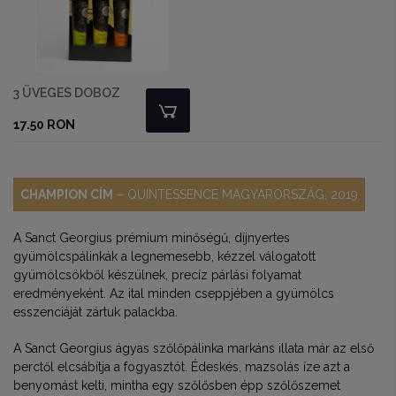
3 ÜVEGES DOBOZ
17.50 RON
CHAMPION CÍM
– QUINTESSENCE MAGYARORSZÁG, 2019
A Sanct Georgius prémium minőségű, díjnyertes
gyümölcspálinkák a legnemesebb, kézzel válogatott
gyümölcsökből készülnek, precíz párlási folyamat
eredményeként. Az ital minden cseppjében a gyümölcs
esszenciáját zártuk palackba.
A Sanct Georgius ágyas szőlőpálinka markáns illata már az első
perctől elcsábítja a fogyasztót. Édeskés, mazsolás íze azt a
benyomást kelti, mintha egy szőlősben épp szőlőszemet