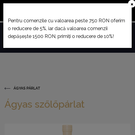
×
December 23. és január 12. között szabadság miatt
áruházunk zárva tart.
Pentru comenzile cu valoarea peste 750 RON oferim
o reducere de 5%, iar dacă valoarea comenzii
0
depășește 1500 RON, primiți o reducere de 10%!
Toggle
navigation
ÁGYAS PÁRLAT
Ágyas szőlőpárlat