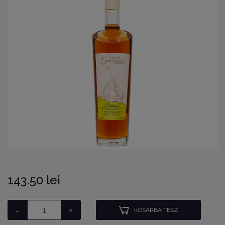
143.50 lei
-
+
KOSÁRBA TESZ