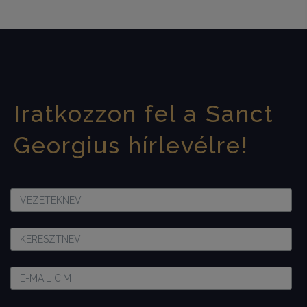
Iratkozzon fel a Sanct
Georgius hírlevélre!