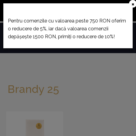
×
În perioada 23 decembrie - 12 ianuarie, magazinul este
închis din cauza concediului.
Pentru comenzile cu valoarea peste 750 RON oferim
o reducere de 5%, iar dacă valoarea comenzii
0
depășește 1500 RON, primiți o reducere de 10%!
Toggle
navigation
Brandy 25