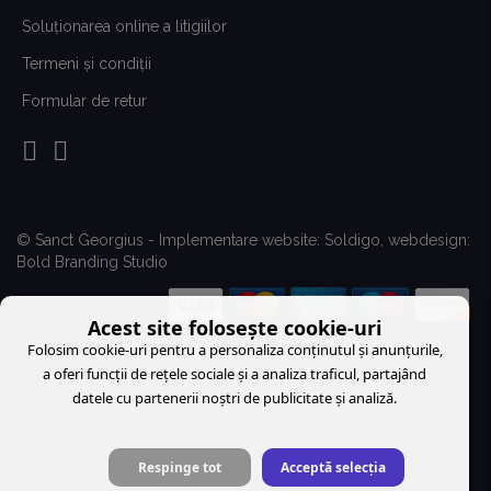
Soluționarea online a litigiilor
Termeni şi condiţii
Formular de retur
© Sanct Georgius - Implementare website:
Soldigo
, webdesign:
Bold Branding Studio
Acest site folosește cookie-uri
Folosim cookie-uri pentru a personaliza conținutul și anunțurile,
a oferi funcții de rețele sociale și a analiza traficul, partajând
datele cu partenerii noștri de publicitate și analiză.
Respinge tot
Acceptă selecția